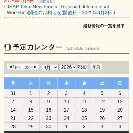
2025年2月9日
お知らせ
JSAP Tokai New Frontier Research International
Workshop開催のお知らせ(開催日：2025年3月2日 )
表
月
年
前へ
次へ
印刷
示
月曜日
火曜日
水曜日
木曜日
金曜日
土曜日
日曜
月
火
水
木
金
土
日
2026
2026
2026
2026
2026
2026
2026
31
1
2
3
4
5
6
年
年
年
年
年
年
年
2026
2026
2026
2026
2026
2026
2026
7
8
9
10
11
12
13
8
9
9
9
9
9
9
年
年
年
年
年
年
年
2026
2026
2026
2026
2026
2026
2026
14
月
15
月
16
月
17
月
18
月
19
月
20
月
9
9
9
9
9
9
9
年
年
年
年
年
年
年
31
1
2
3
4
5
6
2026
2026
2026
2026
2026
2026
2026
21
月
22
月
23
月
24
月
25
月
26
月
27
月
9
9
9
9
9
9
9
日
日
日
日
日
日
日
年
年
年
年
年
年
年
7
8
9
10
11
12
13
2026
2026
2026
2026
2026
2026
2026
28
月
29
月
30
月
1
月
2
月
3
月
4
月
9
9
9
9
9
9
9
日
日
日
日
日
日
日
年
年
年
年
年
年
年
14
15
16
17
18
19
20