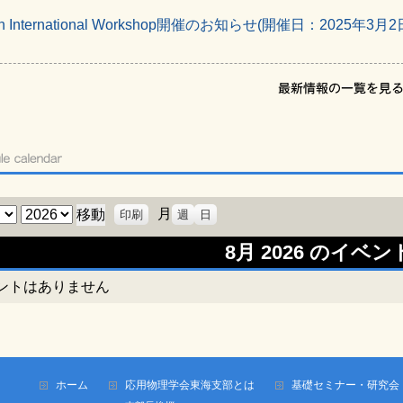
search International Workshop開催のお知らせ(開催日：2025年3月2
表
年
月
印刷
週
日
示
8月 2026 のイベン
ントはありません
ホーム
応用物理学会東海支部とは
基礎セミナー・研究会