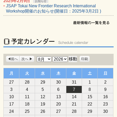
2025年2月9日
お知らせ
JSAP Tokai New Frontier Research International
Workshop開催のお知らせ(開催日：2025年3月2日 )
表
月
年
前へ
次へ
印刷
示
月曜日
火曜日
水曜日
木曜日
金曜日
土曜日
日曜
月
火
水
木
金
土
日
2026
2026
2026
2026
2026
2026
2026
27
28
29
30
31
1
2
年
年
年
年
年
年
年
2026
2026
2026
2026
2026
2026
2026
3
4
5
6
7
8
9
7
7
7
7
7
8
8
年
年
年
年
年
年
年
2026
2026
2026
2026
2026
2026
2026
10
月
11
月
12
月
13
月
14
月
15
月
16
月
8
8
8
8
8
8
8
年
年
年
年
年
年
年
27
28
29
30
31
1
2
2026
2026
2026
2026
2026
2026
2026
17
月
18
月
19
月
20
月
21
月
22
月
23
月
8
8
8
8
8
8
8
日
日
日
日
日
日
日
年
年
年
年
年
年
年
3
4
5
6
7
8
9
2026
2026
2026
2026
2026
2026
2026
24
月
25
月
26
月
27
月
28
月
29
月
30
月
8
8
8
8
8
8
8
日
日
日
日
日
日
日
年
年
年
年
年
年
年
10
11
12
13
14
15
16