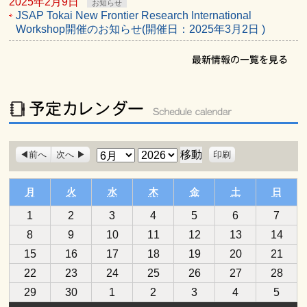
2025年2月9日
お知らせ
JSAP Tokai New Frontier Research International
Workshop開催のお知らせ(開催日：2025年3月2日 )
表
月
年
前へ
次へ
印刷
示
月曜日
火曜日
水曜日
木曜日
金曜日
土曜日
日曜
月
火
水
木
金
土
日
2026
2026
2026
2026
2026
2026
2026
1
2
3
4
5
6
7
年
年
年
年
年
年
年
2026
2026
2026
2026
2026
2026
2026
8
9
10
11
12
13
14
6
6
6
6
6
6
6
年
年
年
年
年
年
年
2026
2026
2026
2026
2026
2026
2026
15
月
16
月
17
月
18
月
19
月
20
月
21
月
6
6
6
6
6
6
6
年
年
年
年
年
年
年
1
2
3
4
5
6
7
2026
2026
2026
2026
2026
2026
2026
22
月
23
月
24
月
25
月
26
月
27
月
28
月
6
6
6
6
6
6
6
日
日
日
日
日
日
日
年
年
年
年
年
年
年
8
9
10
11
12
13
14
2026
2026
2026
2026
2026
2026
2026
29
月
30
月
1
月
2
月
3
月
4
月
5
月
6
6
6
6
6
6
6
日
日
日
日
日
日
日
年
年
年
年
年
年
年
15
16
17
18
19
20
21