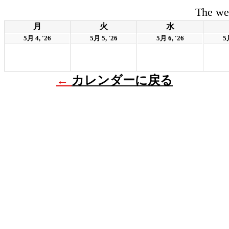
The we
月
火
水
5月 4, '26
5月 5, '26
5月 6, '26
5月
←
カレンダーに戻る