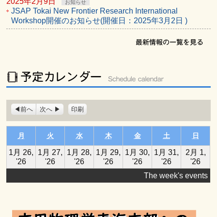
2025年2月9日
お知らせ
JSAP Tokai New Frontier Research International
Workshop開催のお知らせ(開催日：2025年3月2日 )
表
前へ
次へ
印刷
示
月曜日
火曜日
水曜日
木曜日
金曜日
土曜日
日曜
月
火
水
木
金
土
日
1月 26,
1月 27,
1月 28,
1月 29,
1月 30,
1月 31,
2月 1,
2026
2026
2026
2026
2026
2026
202
'26
'26
'26
'26
'26
'26
'26
年
年
年
年
年
年
年
The week's events
1
1
1
1
1
1
2
月
月
月
月
月
月
月
26
27
28
29
30
31
1
日
日
日
日
日
日
日