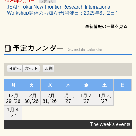
2025年2月9日
お知らせ
JSAP Tokai New Frontier Research International
Workshop開催のお知らせ(開催日：2025年3月2日 )
表
前へ
次へ
印刷
示
月曜日
火曜日
水曜日
木曜日
金曜日
土曜日
日曜
月
火
水
木
金
土
日
12月
12月
12月
1月 1,
1月 2,
1月 3,
2026
2026
2026
2027
2027
2027
29, '26
30, '26
31, '26
'27
'27
'27
年
年
年
年
年
年
1月 4,
12
12
12
1
1
1
2027
'27
月
月
月
月
月
月
年
29
30
31
1
2
3
The week's events
1
日
日
日
日
日
日
月