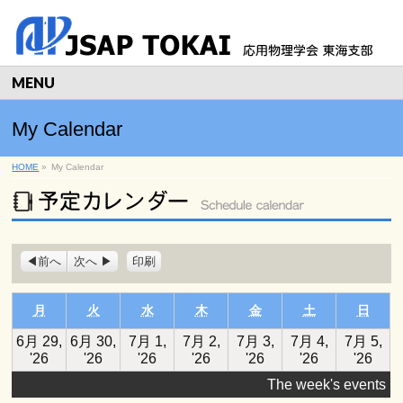
MENU
My Calendar
HOME
»
My Calendar
表
前へ
次へ
印刷
示
月曜日
火曜日
水曜日
木曜日
金曜日
土曜日
日曜
月
火
水
木
金
土
日
6月 29,
6月 30,
7月 1,
7月 2,
7月 3,
7月 4,
7月 5,
2026
2026
2026
2026
2026
2026
202
'26
'26
'26
'26
'26
'26
'26
年
年
年
年
年
年
年
The week's events
6
6
7
7
7
7
7