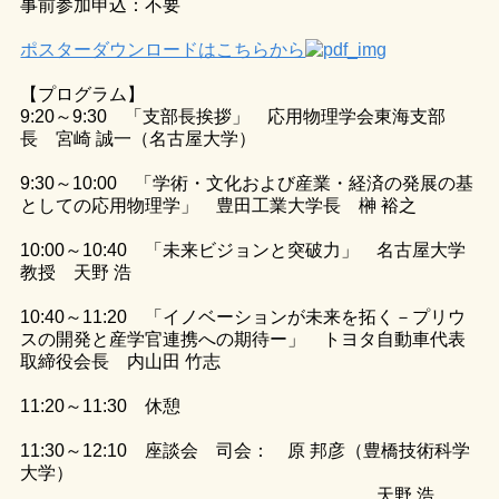
事前参加申込：不要
ポスターダウンロードはこちらから
【プログラム】
9:20～9:30 「支部長挨拶」 応用物理学会東海支部
長 宮崎 誠一（名古屋大学）
9:30～10:00 「学術・文化および産業・経済の発展の基
としての応用物理学」 豊田工業大学長 榊 裕之
10:00～10:40 「未来ビジョンと突破力」 名古屋大学
教授 天野 浩
10:40～11:20 「イノベーションが未来を拓く－プリウ
スの開発と産学官連携への期待ー」 トヨタ自動車代表
取締役会長 内山田 竹志
11:20～11:30 休憩
11:30～12:10 座談会 司会： 原 邦彦（豊橋技術科学
大学）
天野 浩