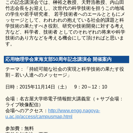
この記念講演会では、榊裕之教授、天野浩教授、内山田
竹志会長をお迎えし、次世代の科学技術を担うこの地域
の学生や若手研究者、 若手技術者へのエールとともにメ
ッセージとして、われわれの抱えている社会的課題と科
学技術の果たすべき役割、研究や技術開発に対する考え
方など、科学者、技術者 としてのそれぞれの将来や科学
技術のあり方などを考える機会にして頂ければと思いま
す。
応用物理学会東海支部50周年記念講演会 開催案内
テーマ：「持続可能な社会の実現と科学技術の果たす役
割－若い人達へのメッセージ」
日時：2015年11月14日（土） 9：20～12：10
会場：名古屋大学IB電子情報館大講義室（＋サブ会場：
ライブ映像配信）
会場へのアクセス：
http://www.engg.nagoya-
u.ac.jp/access/campusmap.html
参加費：無料