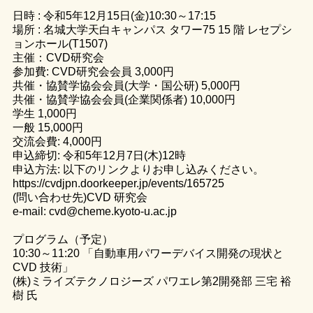
日時 : 令和5年12月15日(金)10:30～17:15
場所 : 名城大学天白キャンパス タワー75 15 階 レセプシ
ョンホール(T1507)
主催：CVD研究会
参加費: CVD研究会会員 3,000円
共催・協賛学協会会員(大学・国公研) 5,000円
共催・協賛学協会会員(企業関係者) 10,000円
学生 1,000円
一般 15,000円
交流会費: 4,000円
申込締切: 令和5年12月7日(木)12時
申込方法: 以下のリンクよりお申し込みください。
https://cvdjpn.doorkeeper.jp/events/165725
(問い合わせ先)CVD 研究会
e-mail: cvd@cheme.kyoto-u.ac.jp
プログラム（予定）
10:30～11:20 「自動車用パワーデバイス開発の現状と
CVD 技術」
(株)ミライズテクノロジーズ パワエレ第2開発部 三宅 裕
樹 氏