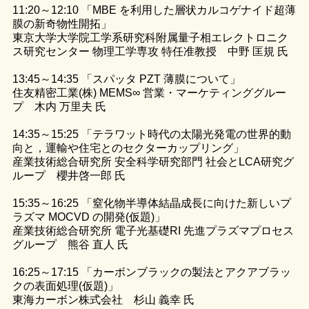
11:20～12:10 「MBE を利用した層状カルコゲナイド超薄
膜の新奇物性開拓」
東京大学大学院工学系研究科附属量子相エレクトロニク
ス研究センター 物理工学専攻 特任准教授 中野 匡規 氏
13:45～14:35 「スパッタ PZT 薄膜について」
住友精密工業(株) MEMS∞ 営業・マーケティンググルー
プ 木内 万里夫 氏
14:35～15:25 「テラワット時代の太陽光発電の世界的動
向と，運輸や住宅とのセクターカップリング」
産業技術総合研究所 安全科学研究部門 社会とLCA研究グ
ループ 櫻井啓一郎 氏
15:35～16:25 「窒化物半導体結晶成長に向けた新しいプ
ラズマ MOCVD の開発(仮題)」
産業技術総合研究所 電子光基礎RI 先進プラズマプロセス
グループ 熊谷 直人 氏
16:25～17:15 「カーボンブラックの製法とアクアブラッ
クの表面処理(仮題)」
東海カーボン株式会社 杉山 義幸 氏