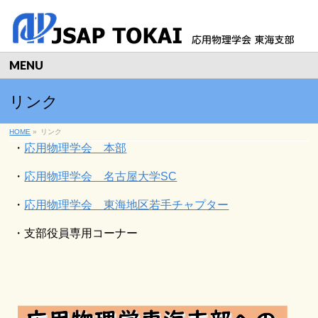
MENU
リンク
HOME
»
リンク
・
応用物理学会 本部
・
応用物理学会 名古屋大学SC
・
応用物理学会 東海地区若手チャプター
・支部役員専用コーナー