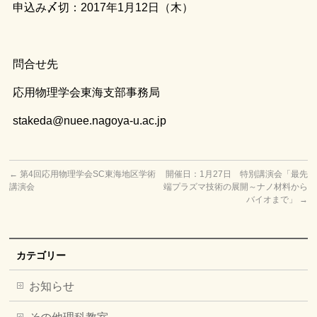
申込み〆切：2017年1月12日（木）
問合せ先
応用物理学会東海支部事務局
stakeda@nuee.nagoya-u.ac.jp
←
第4回応用物理学会SC東海地区学術
開催日：1月27日 特別講演会「最先
講演会
端プラズマ技術の展開～ナノ材料から
バイオまで」
→
カテゴリー
お知らせ