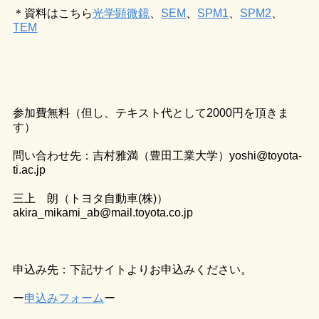
＊資料はこちら
光学顕微鏡
、
SEM
、
SPM1
、
SPM2
、
TEM
参加費無料（但し、テキスト代として2000円を頂きま
す）
問い合わせ先：吉村雅満（豊田工業大学）yoshi@toyota-
ti.ac.jp
三上 朗（トヨタ自動車(株)）
akira_mikami_ab@mail.toyota.co.jp
申込み先：下記サイトよりお申込みください。
ー
申込みフォーム
ー