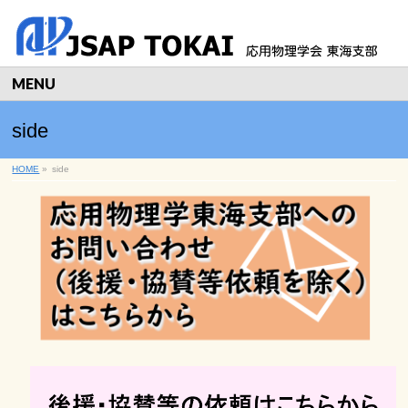
MENU
side
HOME
»
side