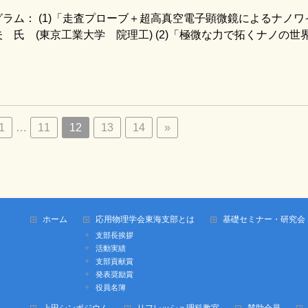
ラム： (1)「走査プローブ＋超高真空電子顕微鏡によるナノワ
 (東京工業大学 院理工) (2)「極微な力で拓くナノの世界
1
…
11
12
13
14
»
ホーム
応用物理学会東海支部とは
基礎セミナー・研究会
支部長挨拶
活動実績
支部貢献賞
発表奨励賞
役員名簿